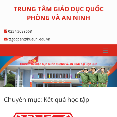
TRUNG TÂM GIÁO DỤC QUỐC
PHÒNG VÀ AN NINH
0234.3689668
ttgdqpan@hueuni.edu.vn
Previous
Nex
Chuyên mục: Kết quả học tập