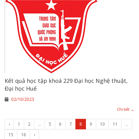
Kết quả học tập khoá 229 Đại học Nghệ thuật,
Đại học Huế
02/10/2023
Chi tiết →
‹
1
2
...
5
6
7
8
9
10
11
...
15
16
›