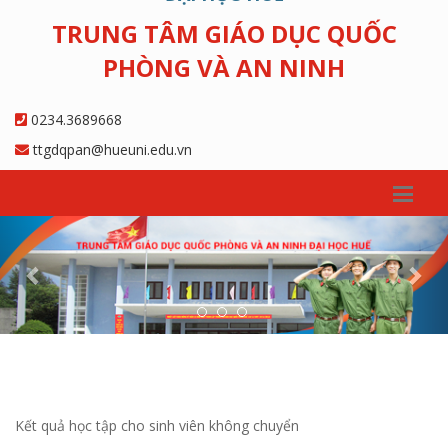
TRUNG TÂM GIÁO DỤC QUỐC
PHÒNG VÀ AN NINH
0234.3689668
ttgdqpan@hueuni.edu.vn
Previous
Nex
Kết quả học tập cho sinh viên không chuyển