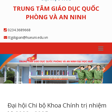
TRUNG TÂM GIÁO DỤC QUỐC
PHÒNG VÀ AN NINH
0234.3689668
ttgdqpan@hueuni.edu.vn
Previous
Nex
Đại hội Chi bộ Khoa Chính trị nhiệm