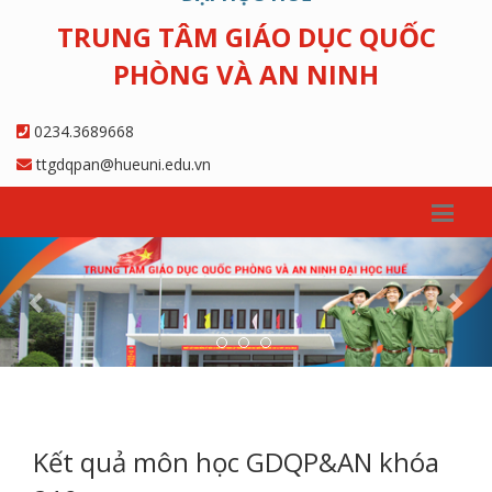
TRUNG TÂM GIÁO DỤC QUỐC
PHÒNG VÀ AN NINH
0234.3689668
ttgdqpan@hueuni.edu.vn
Previous
Nex
Kết quả môn học GDQP&AN khóa