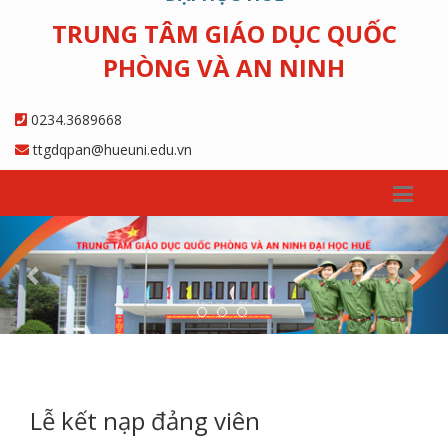
TRUNG TÂM GIÁO DỤC QUỐC
PHÒNG VÀ AN NINH
0234.3689668
ttgdqpan@hueuni.edu.vn
Previous
Nex
Lễ kết nạp đảng viên