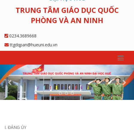
TRUNG TÂM GIÁO DỤC QUỐC
PHÒNG VÀ AN NINH
0234.3689668
ttgdqpan@hueuni.edu.vn
Previous
Nex
I. ĐẢNG ỦY