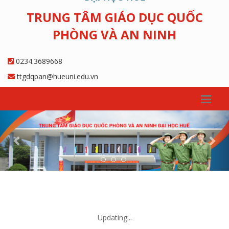
TRUNG TÂM GIÁO DỤC QUỐC
PHÒNG VÀ AN NINH
0234.3689668
ttgdqpan@hueuni.edu.vn
Previous
Nex
Updating...