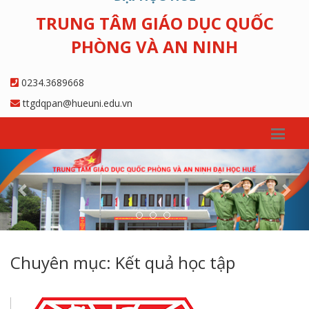
TRUNG TÂM GIÁO DỤC QUỐC
PHÒNG VÀ AN NINH
0234.3689668
ttgdqpan@hueuni.edu.vn
Previous
Nex
Chuyên mục: Kết quả học tập