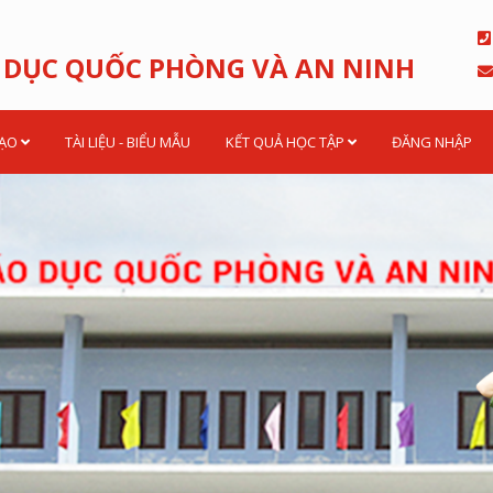
 DỤC QUỐC PHÒNG VÀ AN NINH
TẠO
TÀI LIỆU - BIỂU MẪU
KẾT QUẢ HỌC TẬP
ĐĂNG NHẬP