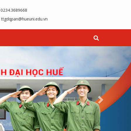
0234.3689668
ttgdqpan@hueuni.edu.vn
Next