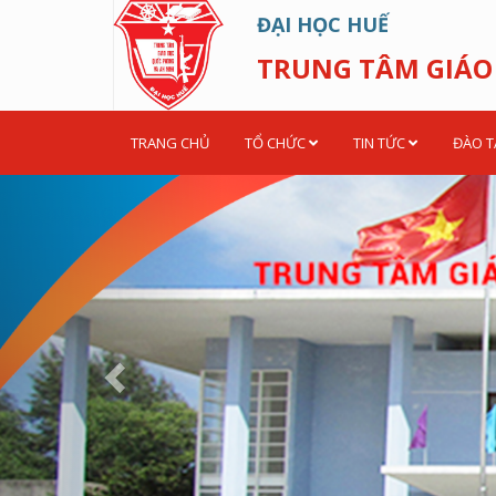
ĐẠI HỌC HUẾ
TRUNG TÂM GIÁO
TRANG CHỦ
TỔ CHỨC
TIN TỨC
ĐÀO 
Previous