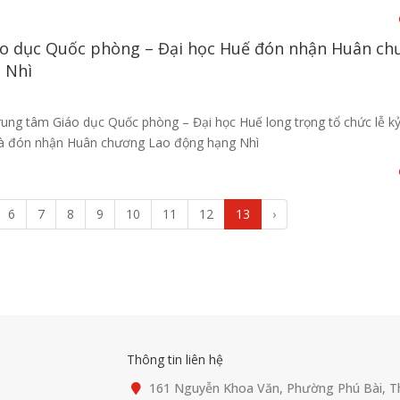
o dục Quốc phòng – Đại học Huế đón nhận Huân c
 Nhì
ung tâm Giáo dục Quốc phòng – Đại học Huế long trọng tổ chức lễ k
và đón nhận Huân chương Lao động hạng Nhì
6
7
8
9
10
11
12
13
›
Thông tin liên hệ
161 Nguyễn Khoa Văn, Phường Phú Bài, T