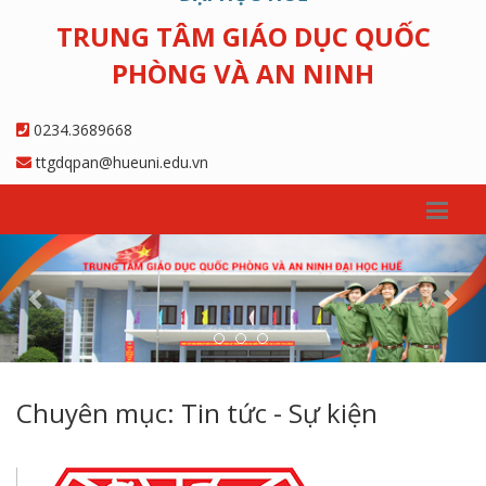
TRUNG TÂM GIÁO DỤC QUỐC
PHÒNG VÀ AN NINH
0234.3689668
ttgdqpan@hueuni.edu.vn
Previous
Nex
Chuyên mục: Tin tức - Sự kiện